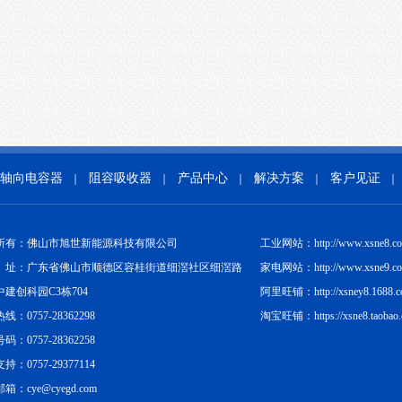
轴向电容器
阻容吸收器
产品中心
解决方案
客户见证
｜
｜
｜
｜
｜
所有：佛山市旭世新能源科技有限公司
工业网站：http://www.xsne8.c
址：广东省佛山市顺德区容桂街道细滘社区细滘路
家电网站：http://www.xsne9.c
中建创科园C3栋704
阿里旺铺：http://xsney8.1688.
线：0757-28362298
淘宝旺铺：https://xsne8.taobao
码：0757-28362258
持：0757-29377114
箱：cye@cyegd.com