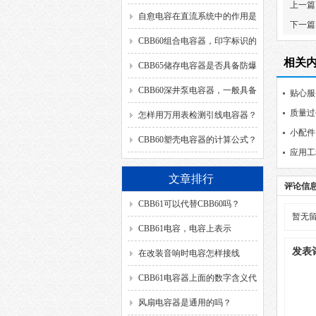
上一篇
自愈电容在直流系统中的作用是
下一篇
什么？
CBB60组合电容器，印字标识的
相关
SH、DB、C、40/85/21、
CBB65储存电容器是否具备防爆
50/60HZ分别代表什么意思？
功能？
CBB60深井泵电容器，一般具备
贴心服
质量过
哪几种引出方式？
怎样用万用表检测引线电容器？
小配件
CBB60塑壳电容器的计算公式？
应用工
文章排行
评论信
CBB61可以代替CBB60吗？
暂无
CBB61电容，电容上表示
发表
的“SH”代表什么含义？
在改装音响时电容怎样接线
CBB61电容器上面的数字含义代
表？
风扇电容器是通用的吗？