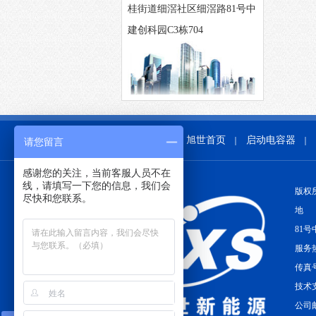
桂街道细滘社区细滘路81号中
建创科园C3栋704
旭世首页
启动电容器
｜
｜
请您留言
感谢您的关注，当前客服人员不在
线，请填写一下您的信息，我们会
版权
尽快和您联系。
地 
81号
服务热
传真号
技术支
公司邮