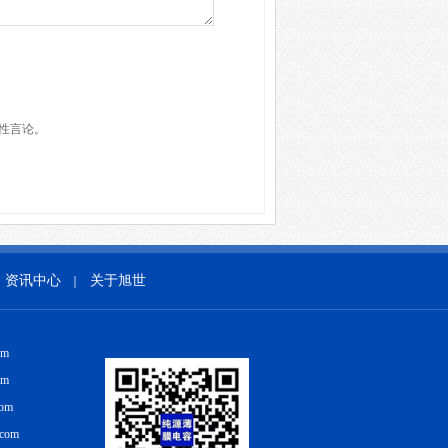
性言论。
资讯中心
关于旭世
｜
om
om
com
.com