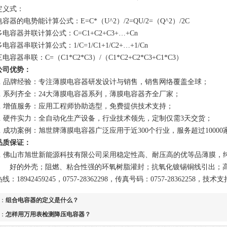
定义式：
电容器的电势能计算公式：
E=C*
（
U^2
）
/2=QU/2=
（
Q^2
）
/2C
多电容器并联计算公式：
C=C1+C2+C3+
…
+Cn
多电容器串联计算公式：
1/C=1/C1+1/C2+
…
+1/Cn
三电容器串联：
C=
（
C1*C2*C3
）
/
（
C1*C2+C2*C3+C1*C3
）
公司优势：
1. 品牌经验：专注薄膜电容器研发设计与销售，销售网络覆盖全球；
2. 系列齐全：24大薄膜电容器系列，薄膜电容器齐全厂家；
3. 增值服务：应用工程师协助选型，免费提供技术支持；
4. 硬件实力：全自动化生产设备，行业技术领先，定制仅需3天交货；
5. 成功案例：旭世牌薄膜电容器广泛应用于近
3
00个行业，服务超过
10
00
品质保证：
1. 佛山市旭世新能源科技有限公司采用稳定性高、耐压高的优等品薄膜
好的外壳；阻燃、粘合性强的环氧树脂灌封；抗氧化镀锡铜线引出；
热线：
18942459245
，0757-28362298，传真号码：0757-28362258，技
：
组合电容器的定义是什么？
：
怎样用万用表检测降压电容器？