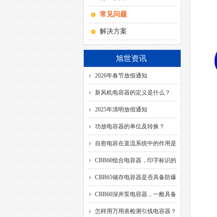
常见问题
解决方案
旭世资讯
2026年春节放假通知
新风机电容器的定义是什么？
2025年清明放假通知
功放电容器的单位及转换？
自愈电容在直流系统中的作用是
什么？
CBB60组合电容器，印字标识的
SH、DB、C、40/85/21、
CBB65储存电容器是否具备防爆
50/60HZ分别代表什么意思？
功能？
CBB60深井泵电容器，一般具备
哪几种引出方式？
怎样用万用表检测引线电容器？