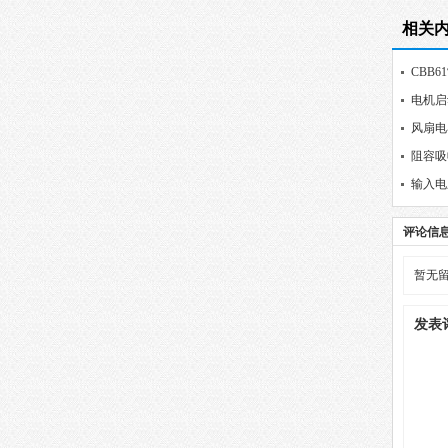
相关
CBB6
电机启
风扇电
阻容吸
输入电压
耐压要
评论信
暂无
发表