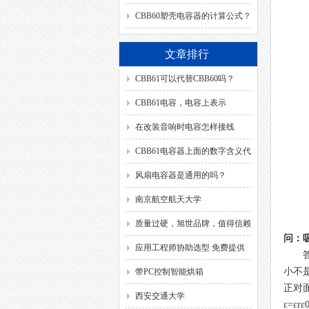
CBB60塑壳电容器的计算公式？
文章排行
CBB61可以代替CBB60吗？
CBB61电容，电容上表示
的“SH”代表什么含义？
在改装音响时电容怎样接线
CBB61电容器上面的数字含义代
表？
风扇电容器是通用的吗？
南京航空航天大学
质量过硬，旭世品牌，值得信赖
问：
应用工程师协助选型 免费提供
解决方案
小不
带PC控制智能烘箱
正对
西安交通大学
ε
=
ε
r
ε