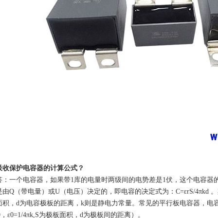
吸收保护电容器
的计算公式
？
答：
一个电容器，如果带
1
库的电量时两级间的电势差是
1
伏，这个电容器
是由
Q
（带电量）或
U
（电压）决定的，即电容的决定式为：
C=
ε
rS/4
π
kd
。
面积，
d
为电容极板的距离，
k
则是静电力常量。常见的平行板电容器，电
0
，ε
0=1/4
π
k,S
为极板面积，
d
为极板间的距离）。