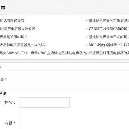
内容
1常见问题解答03
微波炉电容器的工作原理
动/运行电容器失效原因
CBB61可以代替CBB60吗
容器是通用的吗？
微波炉电容器有干式的吗
收器和电子灭弧器是一样的吗？
MCR-P接触器线圈上并
为380V.AC,三相，容量4.7uF, 交流滤波用,滤波电容器的
环境温度对薄膜电容器的
求1000V.额定电压该如何选择?
息
留言！
评论
姓名：
内容：