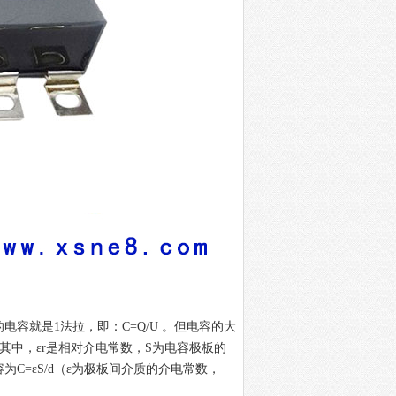
的电容就是
1
法拉，即：
C=Q/U
。但电容的大
其中，ε
r
是相对介电常数，
S
为电容极板的
容为
C=
ε
S/d
（ε为极板间介质的介电常数，