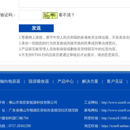
验证码：
看不清？
1.尊重网上道德，遵守中华人民共和国的各项有关法律法规，不发表攻击
2.承担一切因您的行为而直接或间接导致的民事或刑事法律责任。
3.产品留言板管理人员有权保留或删除其管辖留言中的任意内容。
4.不支持HTML代码且留言要通过审核后才会显示，请勿恶意留言。
轴向电容器
阻容吸收器
产品中心
解决方案
客户见证
｜
｜
｜
｜
｜
所有：佛山市旭世新能源科技有限公司
工业网站：http://www.xsne8.c
址：广东省佛山市顺德区容桂街道细滘社区细滘路
家电网站：http://www.xsne9.c
中建创科园C3栋704
阿里旺铺：http://xsney8.1688.
线：0757-28362298
淘宝旺铺：https://xsne8.taobao