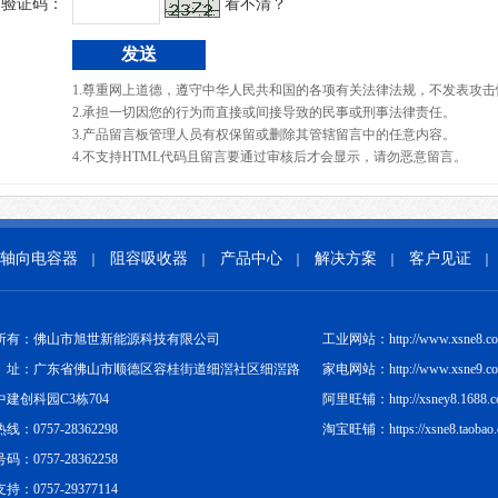
验证码：
看不清？
1.尊重网上道德，遵守中华人民共和国的各项有关法律法规，不发表攻击
2.承担一切因您的行为而直接或间接导致的民事或刑事法律责任。
3.产品留言板管理人员有权保留或删除其管辖留言中的任意内容。
4.不支持HTML代码且留言要通过审核后才会显示，请勿恶意留言。
轴向电容器
阻容吸收器
产品中心
解决方案
客户见证
｜
｜
｜
｜
｜
所有：佛山市旭世新能源科技有限公司
工业网站：http://www.xsne8.c
址：广东省佛山市顺德区容桂街道细滘社区细滘路
家电网站：http://www.xsne9.c
中建创科园C3栋704
阿里旺铺：http://xsney8.1688.
线：0757-28362298
淘宝旺铺：https://xsne8.taobao
码：0757-28362258
持：0757-29377114