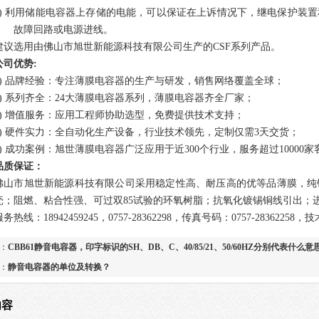
3) 利用储能电容器上存储的电能，可以保证在上诉情况下，继电保护装
故障回路或电源进线。
建议选用由佛山市旭世新能源科技有限公司生产的CSF系列产品。
公司
优势
:
1) 品牌经验：专注薄膜电容器的生产与研发，销售网络覆盖全球；
)
系列齐全：
24
大
薄膜电容器系列，薄膜电容器齐全厂家；
3) 增值服务：应用工程师协助选型，免费提供技术支持；
)
硬件实力：全自动化生产设备，行业技术领先，定制仅需
3
天交货；
5) 成功案例：旭世薄膜电容器广泛应用于近
300
个行业，服务超过
10000
家
品质保证：
佛山市旭世新能源科技有限公司采用稳定性高、耐压高的优等品薄膜，纯
壳；阻燃、粘合性强、可过双
85
试验的环氧树脂；抗氧化镀锡
铜线引出；
服务热线：
18942459245
，
0757-28362298
，传真号码：
0757-28362258
，技
：
CBB61静音电容器，印字标识的SH、DB、C、40/85/21、50/60HZ分别代表什么意
：
静音电容器的单位及转换？
内容