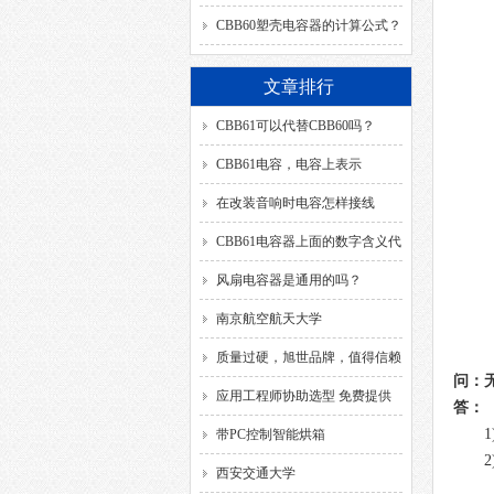
CBB60塑壳电容器的计算公式？
文章排行
CBB61可以代替CBB60吗？
CBB61电容，电容上表示
的“SH”代表什么含义？
在改装音响时电容怎样接线
CBB61电容器上面的数字含义代
表？
风扇电容器是通用的吗？
南京航空航天大学
质量过硬，旭世品牌，值得信赖
问：
应用工程师协助选型 免费提供
答：
解决方案
带PC控制智能烘箱
西安交通大学