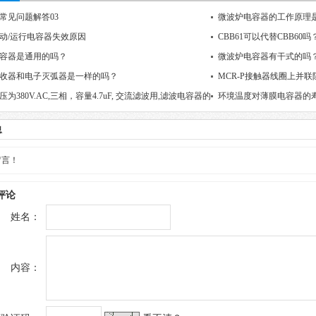
1常见问题解答03
微波炉电容器的工作原理
动/运行电容器失效原因
CBB61可以代替CBB60吗
容器是通用的吗？
微波炉电容器有干式的吗
收器和电子灭弧器是一样的吗？
MCR-P接触器线圈上并
为380V.AC,三相，容量4.7uF, 交流滤波用,滤波电容器的
环境温度对薄膜电容器的
求1000V.额定电压该如何选择?
息
留言！
评论
姓名：
内容：