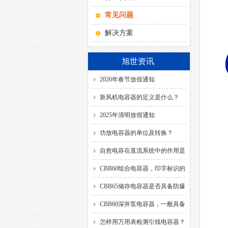
常见问题
解决方案
旭世资讯
2026年春节放假通知
新风机电容器的定义是什么？
2025年清明放假通知
功放电容器的单位及转换？
自愈电容在直流系统中的作用是
什么？
CBB60组合电容器，印字标识的
SH、DB、C、40/85/21、
CBB65储存电容器是否具备防爆
50/60HZ分别代表什么意思？
功能？
CBB60深井泵电容器，一般具备
哪几种引出方式？
怎样用万用表检测引线电容器？