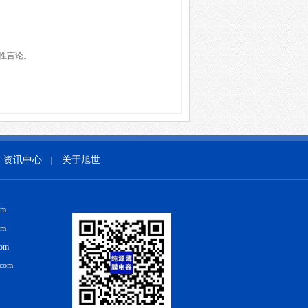
性言论。
资讯中心
关于旭世
｜
om
om
com
.com