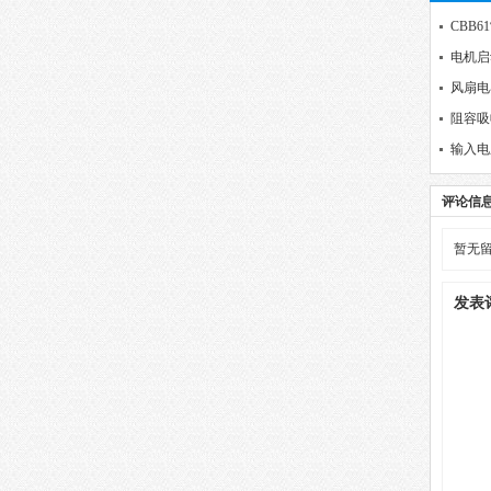
CBB6
电机启
风扇电
阻容吸
输入电压
耐压要
评论信
暂无
发表