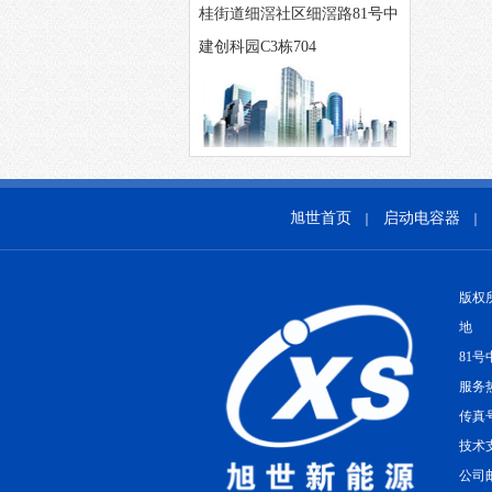
桂街道细滘社区细滘路81号中
建创科园C3栋704
旭世首页
启动电容器
｜
｜
版权
地 
81号
服务热
传真号
技术支
公司邮