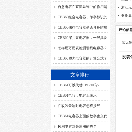
自愈电容在直流系统中的作用是
浙江无
亚伦集
什么？
CBB60组合电容器，印字标识的
SH、DB、C、40/85/21、
CBB65储存电容器是否具备防爆
评论信
50/60HZ分别代表什么意思？
功能？
CBB60深井泵电容器，一般具备
暂无
哪几种引出方式？
怎样用万用表检测引线电容器？
发表
CBB60塑壳电容器的计算公式？
文章排行
CBB61可以代替CBB60吗？
CBB61电容，电容上表示
的“SH”代表什么含义？
在改装音响时电容怎样接线
CBB61电容器上面的数字含义代
表？
风扇电容器是通用的吗？