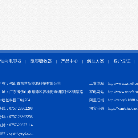
轴向电容器
阻容吸收器
产品中心
解决方案
客户见证
｜
｜
｜
｜
｜
所有：佛山市旭世新能源科技有限公司
工业网站：http://www.xsne8.c
址：广东省佛山市顺德区容桂街道细滘社区细滘路
家电网站：http://www.xsne9.c
中建创科园C3栋704
阿里旺铺：http://xsney8.1688.
线：0757-28362298
淘宝旺铺：https://xsne8.taobao
码：0757-28362258
持：0757-29377114
箱：cye@cyegd.com