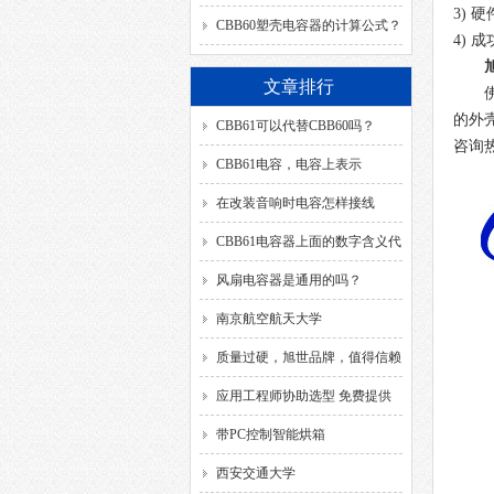
3)
硬
CBB60塑壳电容器的计算公式？
4)
成
文章排行
的外
CBB61可以代替CBB60吗？
咨询
CBB61电容，电容上表示
的“SH”代表什么含义？
在改装音响时电容怎样接线
CBB61电容器上面的数字含义代
表？
风扇电容器是通用的吗？
南京航空航天大学
质量过硬，旭世品牌，值得信赖
应用工程师协助选型 免费提供
解决方案
带PC控制智能烘箱
西安交通大学