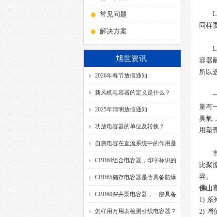
常见问题
同样
解决方案
旭世资讯
容器
所以
2026年春节放假通知
新风机电容器的定义是什么？
量有
2025年清明放假通知
臭氧
功放电容器的单位及转换？
用塑
自愈电容在直流系统中的作用是
什么？
CBB60组合电容器，印字标识的
比聚
容。
SH、DB、C、40/85/21、
CBB65储存电容器是否具备防爆
佛
山
50/60HZ分别代表什么意思？
功能？
CBB60深井泵电容器，一般具备
1)
系
哪几种引出方式？
怎样用万用表检测引线电容器？
2)
增