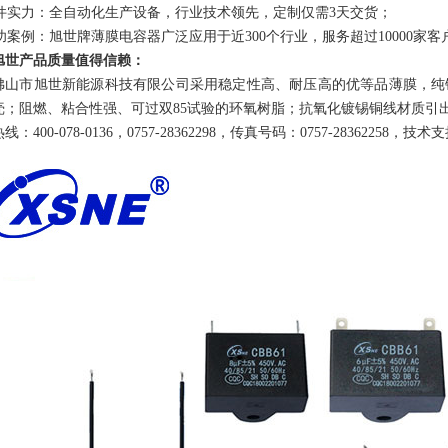
件实力：全自动化生产设备，行业技术领先，定制仅需
3
天交货；
功案例：
旭世牌薄膜电容器广泛应用于近300个行业，服务超过10000家客
旭世
产品质量值得信赖
：
佛山市旭世新能源
科技有限公司采用稳定性高、耐压高的优等品薄膜，纯
壳；阻燃、粘合性强、可过双
85
试验的环氧树脂；抗氧化镀锡
铜线材质引
热线：
400-078-0136
，
0757-28362298
，传真号码：
0757-28362258
，技术支