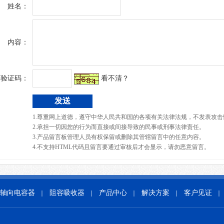
姓名：
内容：
验证码：
看不清？
1.尊重网上道德，遵守中华人民共和国的各项有关法律法规，不发表攻击
2.承担一切因您的行为而直接或间接导致的民事或刑事法律责任。
3.产品留言板管理人员有权保留或删除其管辖留言中的任意内容。
4.不支持HTML代码且留言要通过审核后才会显示，请勿恶意留言。
轴向电容器
阻容吸收器
产品中心
解决方案
客户见证
｜
｜
｜
｜
｜