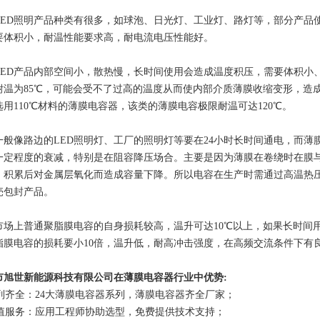
LED
照明产品种类有很多，如球泡、日光灯、工业灯、路灯等，部分产品
要体积小，耐温性能要求高，耐电流电压性能好。
LED
产品内部空间小，散热慢，长时间使用会造成温度积压，需要体积小
耐温为
85
℃，可能会受不了过高的温度从而使内部介质薄膜收缩变形，造
选用
110
℃材料的薄膜电容器，该类的薄膜电容极限耐温可达
120
℃。
一般像路边的
LED
照明灯、工厂的照明灯等要在
24
小时长时间通电，而薄
一定程度的衰减，特别是在阻容降压场合。主要是因为薄膜在卷绕时在膜
，积累后对金属层氧化而造成容量下降。所以电容在生产时需通过高温热
売包封产品。
市场上普通聚脂膜电容的自身损耗较高，温升可达
10
℃以上，如果长时间
脂膜电容的损耗要小
10
倍，温升低，耐高冲击强度，在高频交流条件下有
市
旭世新能源
科技有限公司在薄膜电容器行业中优势
:
列齐全：
24
大薄膜电容器系列，薄膜电容器齐全厂家；
值服务：应用工程师协助选型，免费提供技术支持；